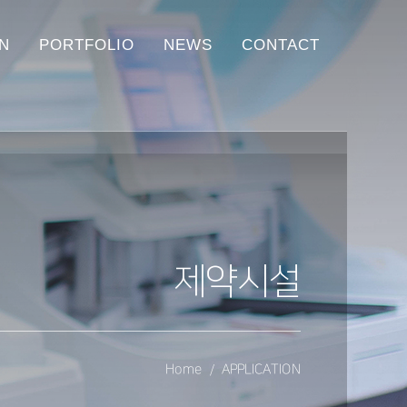
ON
PORTFOLIO
NEWS
CONTACT
제약시설
Home
APPLICATION