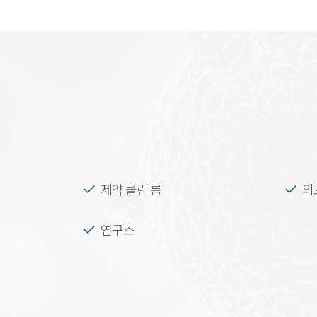
제약 클린 룸
의
연구소